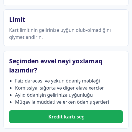
Limit
Kart limitinin gəlirinizə uyğun olub-olmadığını
qiymətləndirin.
Seçimdən əvvəl nəyi yoxlamaq
lazımdır?
Faiz dərəcəsi və yekun ödəniş məbləği
Komissiya, sığorta və digər əlavə xərclər
Aylıq ödənişin gəlirinizə uyğunluğu
Müqavilə müddəti və erkən ödəniş şərtləri
Kredit kartı seç