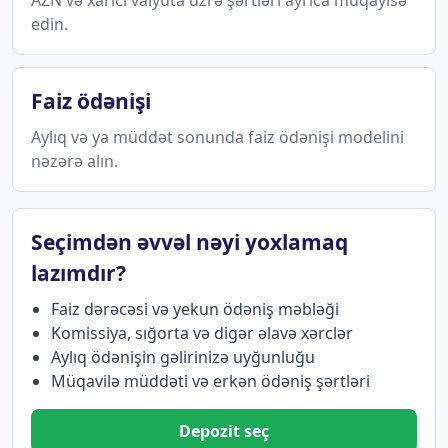
edin.
Faiz ödənişi
Aylıq və ya müddət sonunda faiz ödənişi modelini
nəzərə alın.
Seçimdən əvvəl nəyi yoxlamaq
lazımdır?
Faiz dərəcəsi və yekun ödəniş məbləği
Komissiya, sığorta və digər əlavə xərclər
Aylıq ödənişin gəlirinizə uyğunluğu
Müqavilə müddəti və erkən ödəniş şərtləri
Depozit seç