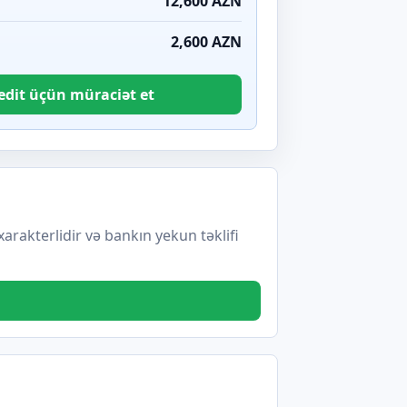
12,600 AZN
2,600 AZN
edit üçün müraciət et
akterlidir və bankın yekun təklifi