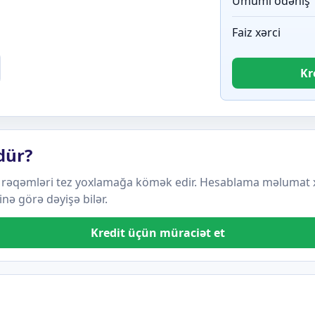
Ümumi ödəniş
Faiz xərci
Kr
dür?
 rəqəmləri tez yoxlamağa kömək edir. Hesablama məlumat xar
inə görə dəyişə bilər.
Kredit üçün müraciət et