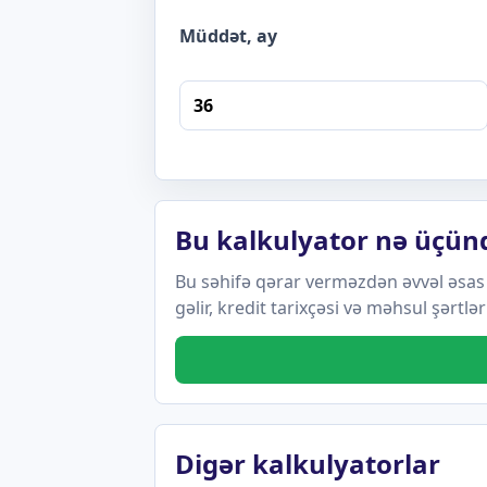
Müddət, ay
Bu kalkulyator nə üçün
Bu səhifə qərar verməzdən əvvəl əsas
gəlir, kredit tarixçəsi və məhsul şərtlər
Digər kalkulyatorlar