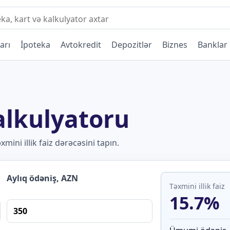
arı
İpoteka
Avtokredit
Depozitlər
Biznes
Banklar
kalkulyatoru
ini illik faiz dərəcəsini tapın.
Aylıq ödəniş, AZN
Təxmini illik faiz
15.7%